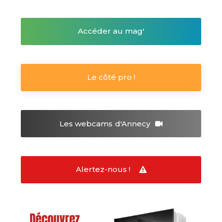
Accéder au mag'
Le côté pro !
Les webcams
d'Annecy
Alertez-nous !