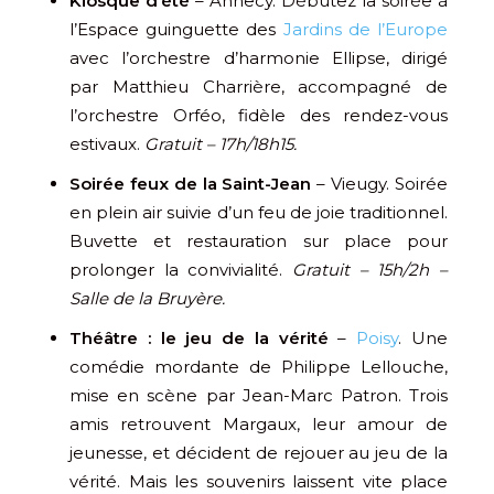
Kiosque d’été
– Annecy. Débutez la soirée à
l’Espace guinguette des
Jardins de l’Europe
avec l’orchestre d’harmonie Ellipse, dirigé
par Matthieu Charrière, accompagné de
l’orchestre Orféo, fidèle des rendez-vous
estivaux.
Gratuit – 17h/18h15.
Soirée feux de la Saint-Jean
– Vieugy. Soirée
en plein air suivie d’un feu de joie traditionnel.
Buvette et restauration sur place pour
prolonger la convivialité.
Gratuit – 15h/2h –
Salle de la Bruyère.
Théâtre : le jeu de la vérité
–
Poisy
. Une
comédie mordante de Philippe Lellouche,
mise en scène par Jean-Marc Patron. Trois
amis retrouvent Margaux, leur amour de
jeunesse, et décident de rejouer au jeu de la
vérité. Mais les souvenirs laissent vite place