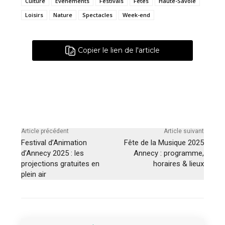
Culture
Événements
Festivals
Fêtes
Haute-Savoie
Loisirs
Nature
Spectacles
Week-end
Copier le lien de l'article
Article précédent
Article suivant
Festival d’Animation
Fête de la Musique 2025
d’Annecy 2025 : les
Annecy : programme,
projections gratuites en
horaires & lieux
plein air