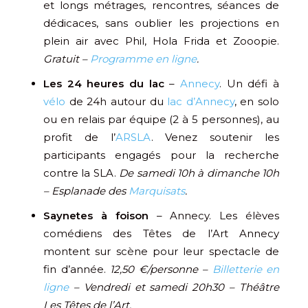
et longs métrages, rencontres, séances de
dédicaces, sans oublier les projections en
plein air avec Phil, Hola Frida et Zooopie.
Gratuit –
Programme en ligne
.
Les 24 heures du lac
–
Annecy
. Un défi à
vélo
de 24h autour du
lac d’Annecy
, en solo
ou en relais par équipe (2 à 5 personnes), au
profit de l’
ARSLA
. Venez soutenir les
participants engagés pour la recherche
contre la SLA.
De samedi 10h à dimanche 10h
– Esplanade des
Marquisats
.
Saynetes à foison
– Annecy. Les élèves
comédiens des Têtes de l’Art Annecy
montent sur scène pour leur spectacle de
fin d’année.
12,50 €/personne –
Billetterie en
ligne
– Vendredi et samedi 20h30 – Théâtre
Les Têtes de l’Art.