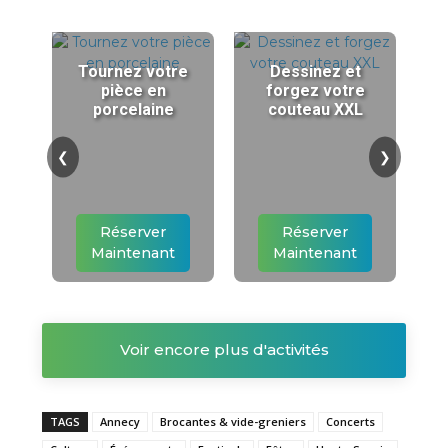
Tournez votre
Dessinez et
pièce en
forgez votre
porcelaine
couteau XXL
❮
❯
Réserver
Réserver
Maintenant
Maintenant
Voir encore plus d'activités
TAGS
Annecy
Brocantes & vide-greniers
Concerts