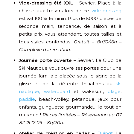
Vide-dressing été XXL
– Sevrier. Place à la
chasse aux trésors lors de ce
vide-dressing
estival 100 % féminin. Plus de 5000 pièces de
seconde main, tendance, de saison et à
petits prix vous attendent, toutes tailles et
tous styles confondus.
Gratuit – 8h30/16h –
Complexe d’animation.
Journée porte ouverte
– Sevrier. Le Club de
Ski Nautique vous ouvre ses portes pour une
journée familiale placée sous le signe de la
glisse et de la détente. Initiations au
ski
nautique, wakeboard
et wakesurf,
plage
,
paddle
, beach-volley, pétanque, jeux pour
enfants, guinguette gourmande… le tout en
musique !
Places limitées – Réservation au 07
82 15 17 09 – 8h/20h.
Atelier de création en perles
–
Duingt
. La