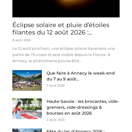
Éclipse solaire et pluie d’étoiles
filantes du 12 août 2026 :...
8 août 2026
Le 12 août prochain, une éclipse solaire traversera une
partie de l’Europe et sera visible depuis la France. À
Annecy, le phénomène pourra être...
Que faire à Annecy le week-end
du 7 au 9 août...
7 août 2026
Haute-Savoie : les brocantes, vide-
greniers, vide-dressings &
bourses en août 2026
2 août 2026
Fête du lac d’Annecy 2026 :