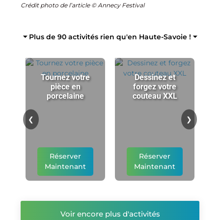
Crédit photo de l’article © Annecy Festival
⏷ Plus de 90 activités rien qu'en Haute-Savoie ! ⏷
Tournez votre
Dessinez et
pièce en
forgez votre
porcelaine
couteau XXL
p
❮
❯
Réserver
Réserver
Maintenant
Maintenant
Voir encore plus d'activités