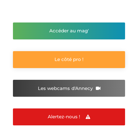
Accéder au mag'
Le côté pro !
Les webcams
d'Annecy
Alertez-nous !