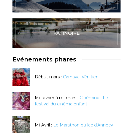
PATINOIRE
Evénements phares
Début mars :
Carnaval Vénitien
Mi-février à mi-mars :
Cinémino : Le
festival du cinéma enfant
Mi-Avril :
Le Marathon du lac d'Annecy