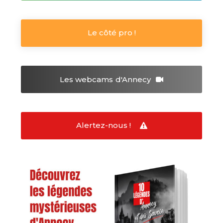
Le côté pro !
Les webcams
d'Annecy
Alertez-nous !