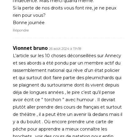
l’indécence. Mais merci quand même.
Si la perte de nos droits vous font rire, je ne peux
rien pour vous?
Bonne journée
Répondre
Vionnet bruno
26 août 2024 à 11h18
L’article sur les 10 choses déconseillées sur Annecy
et ses abords a été pondu par un membre actif du
rassemblement national qui rêve d’un état policier
et qui surtout doit faire partie des pleurnichards qui
se plaignent du surtourisme dont ils vivent depuis
déja de longues années , le pire c’est qu’il pense
avoir écrit ce ” torchon ” avec humour . Il devrait
plutôt aller prendre des cours de français et surtout
de théâtre , il a peut être un avenir là dedans mais il
y a du boulot . Où encore prendre une carte de
pêche pour apprendre a mieux connaître les
brochets , voir des cours de natation pour enfin