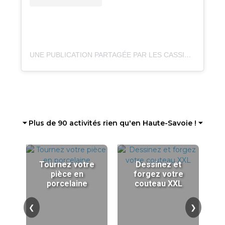
UNE PUBLICATION PARTAGÉE PAR LES CASSINES | RESTAURANT, GUINGUETTE ET PLAGE (@LESCASSINES)
⏷ Plus de 90 activités rien qu'en Haute-Savoie ! ⏷
Tournez votre
Dessinez et
pièce en
forgez votre
porcelaine
couteau XXL
❮
❯