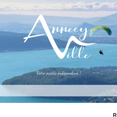
Votre média indépendant !
rner
S’installer
Le mag
Côté pro
Aler
R