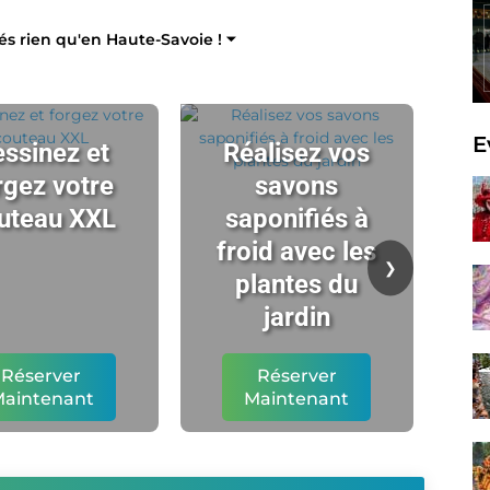
tés rien qu'en Haute-Savoie ! ⏷
E
ssinez et
Réalisez vos
rgez votre
savons
uteau XXL
saponifiés à
ch
froid avec les
t
❯
plantes du
l'
jardin
Réserver
Réserver
aintenant
Maintenant