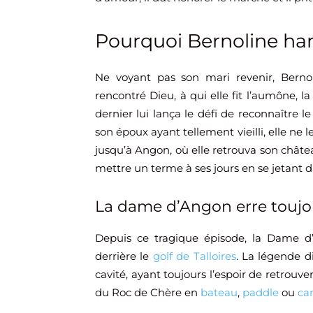
Pourquoi Bernoline han
Ne voyant pas son mari revenir, Bernol
rencontré Dieu, à qui elle fit l’aumône, l
dernier lui lança le défi de reconnaître 
son époux ayant tellement vieilli, elle ne
jusqu’à Angon, où elle retrouva son châte
mettre un terme à ses jours en se jetant d
La dame d’Angon erre toujou
Depuis ce tragique épisode, la Dame d’
derrière le
golf de Talloires
. La légende d
cavité, ayant toujours l’espoir de retrouve
du Roc de Chère en
bateau
,
paddle
ou
ca