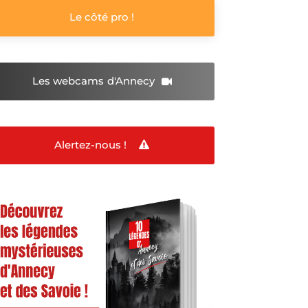
Le côté pro !
Les webcams
d'Annecy
Alertez-nous !