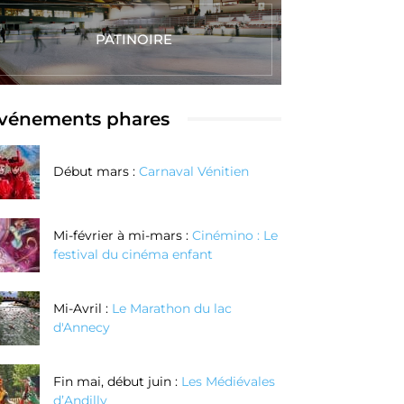
PATINOIRE
vénements phares
Réalisez vos
Réalisez votre
couteaux au
bague en
Début mars :
Carnaval Vénitien
oix grâce à la
argent texturé
echnique de
enlèvement de
Mi-février à mi-mars :
Cinémino : Le
festival du cinéma enfant
matière
Mi-Avril :
Le Marathon du lac
Réserver
Réserver
d'Annecy
Maintenant
Maintenant
Fin mai, début juin :
Les Médiévales
d’Andilly