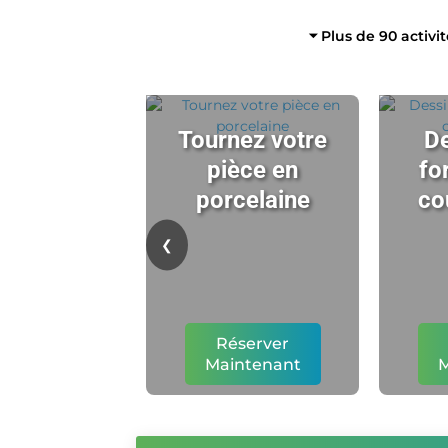
⏷ Plus de 90 activi
Tournez votre
De
pièce en
fo
porcelaine
co
❮
Réserver
Maintenant
M