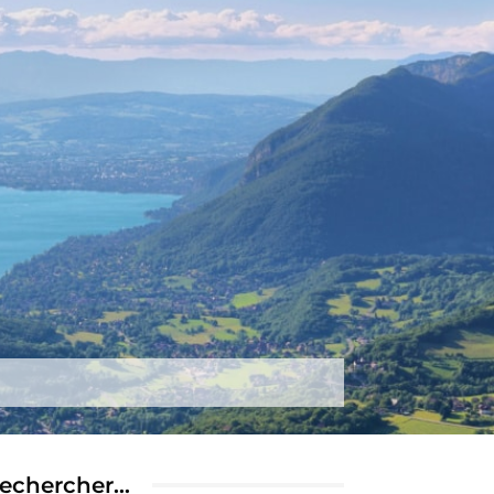
tez-nous
Plus
echercher…