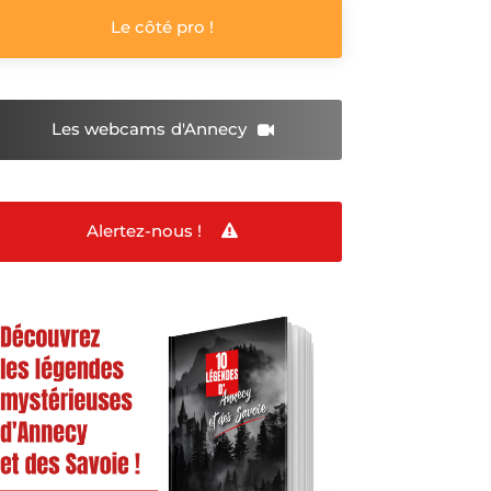
Le côté pro !
Les webcams
d'Annecy
Alertez-nous !