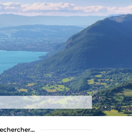
tez-nous
Plus
echercher…