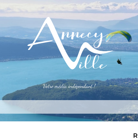
Votre média indépendant !
rner
S’installer
Le mag
Côté pro
Aler
R