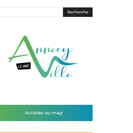
Accéder au mag'