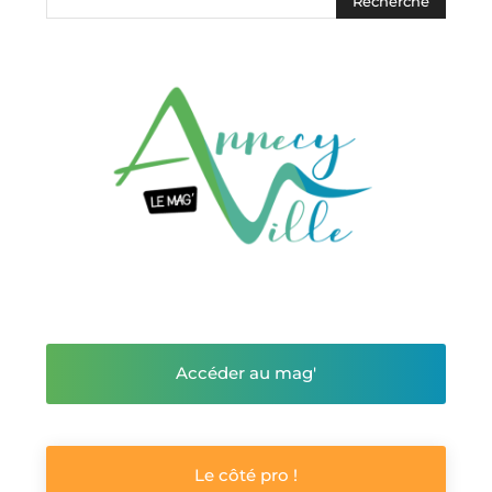
Accéder au mag'
Le côté pro !