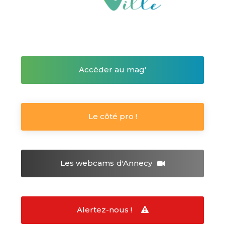
Accéder au mag'
Le côté pro !
Les webcams
d'Annecy
Alertez-nous !