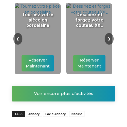
Tournez votre
Dessinez et
pièce en
forgez votre
porcelaine
couteau XXL
❮
❯
Réserver
Réserver
Maintenant
Maintenant
Voir encore plus d'activités
TAGS
Annecy
Lac d'Annecy
Nature