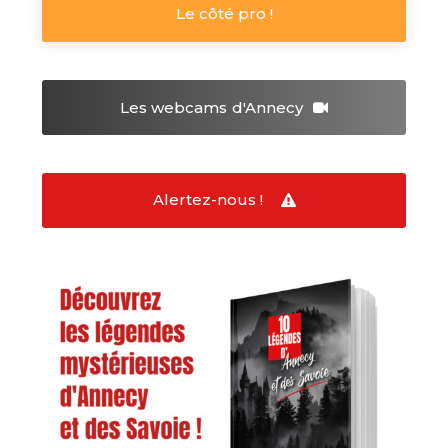
Le côté pro !
Les webcams
d'Annecy
Alertez-nous !