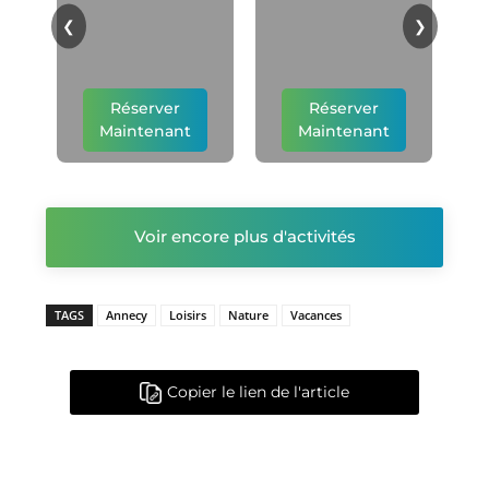
p
❮
❯
Réserver
Réserver
Maintenant
Maintenant
Voir encore plus d'activités
TAGS
Annecy
Loisirs
Nature
Vacances
Copier le lien de l'article