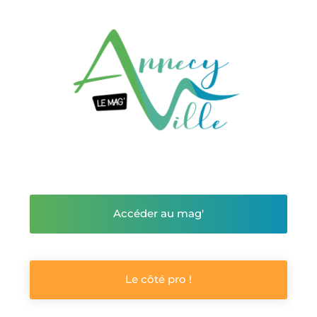
Accéder au mag'
Le côté pro !