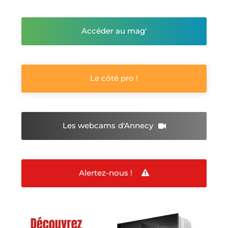
Accéder au mag'
Le côté pro !
Les webcams
d'Annecy
Alertez-nous !