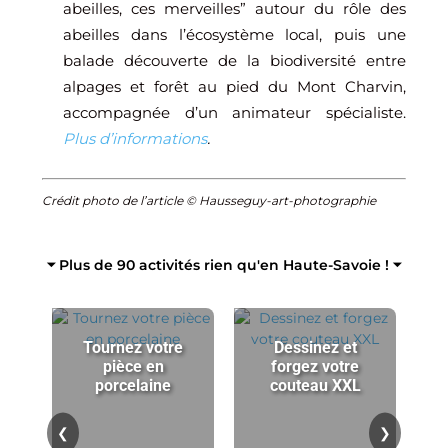
abeilles, ces merveilles” autour du rôle des
abeilles dans l’écosystème local, puis une
balade découverte de la biodiversité entre
alpages et forêt au pied du Mont Charvin,
accompagnée d’un animateur spécialiste.
Plus d’informations
.
Crédit photo de l’article © Hausseguy-art-photographie
⏷ Plus de 90 activités rien qu'en Haute-Savoie ! ⏷
Tournez votre
Dessinez et
pièce en
forgez votre
porcelaine
couteau XXL
p
❮
❯