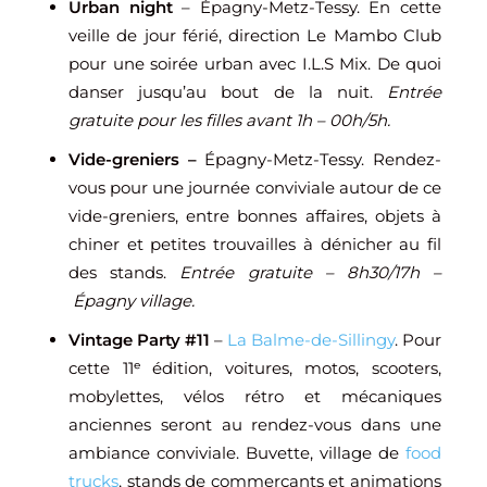
Urban night
– Épagny-Metz-Tessy. En cette
veille de jour férié, direction Le Mambo Club
pour une soirée urban avec I.L.S Mix. De quoi
danser jusqu’au bout de la nuit.
Entrée
gratuite pour les filles avant 1h – 00h/5h.
Vide-greniers –
Épagny-Metz-Tessy. Rendez-
vous pour une journée conviviale autour de ce
vide-greniers, entre bonnes affaires, objets à
chiner et petites trouvailles à dénicher au fil
des stands.
Entrée gratuite – 8h30/17h –
Épagny village.
Vintage Party #11
–
La Balme-de-Sillingy
. Pour
cette 11ᵉ édition, voitures, motos, scooters,
mobylettes, vélos rétro et mécaniques
anciennes seront au rendez-vous dans une
ambiance conviviale. Buvette, village de
food
trucks
, stands de commerçants et animations