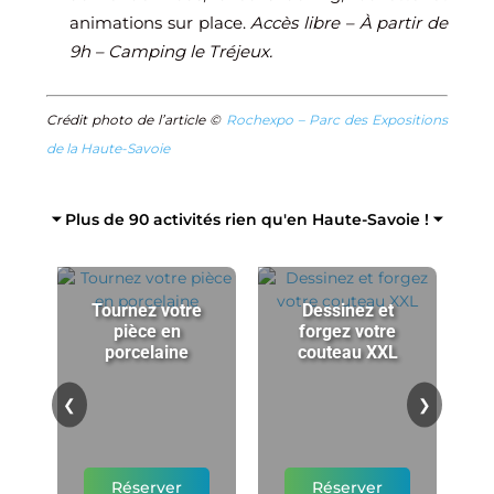
animations sur place.
Accès libre – À partir de
9h – Camping le Tréjeux.
Crédit photo de l’article ©
Rochexpo – Parc des Expositions
de la Haute-Savoie
⏷ Plus de 90 activités rien qu'en Haute-Savoie ! ⏷
Tournez votre
Dessinez et
pièce en
forgez votre
porcelaine
couteau XXL
p
❮
❯
Réserver
Réserver