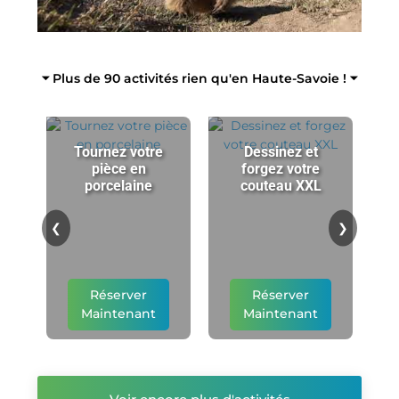
⏷ Plus de 90 activités rien qu'en Haute-Savoie ! ⏷
Tournez votre
Dessinez et
pièce en
forgez votre
porcelaine
couteau XXL
p
❮
❯
Réserver
Réserver
Maintenant
Maintenant