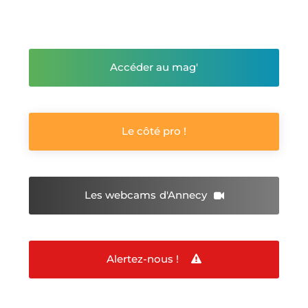
Accéder au mag'
Le côté pro !
Les webcams
d'Annecy
Alertez-nous !