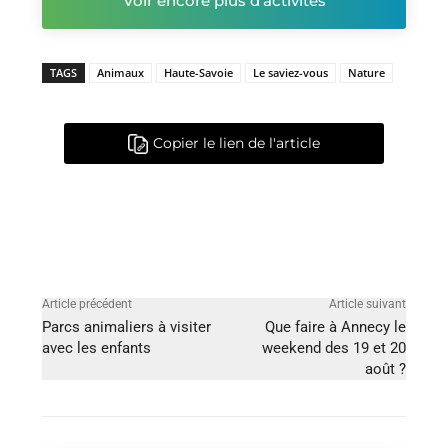
Voir encore plus d'activités
TAGS
Animaux
Haute-Savoie
Le saviez-vous
Nature
Copier le lien de l'article
Article précédent
Article suivant
Parcs animaliers à visiter
Que faire à Annecy le
avec les enfants
weekend des 19 et 20
août ?