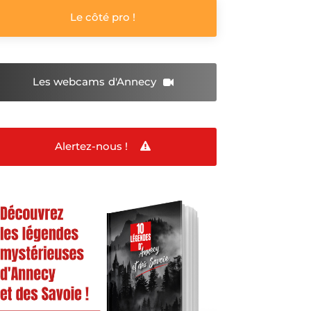
Le côté pro !
Les webcams
d'Annecy
Alertez-nous !