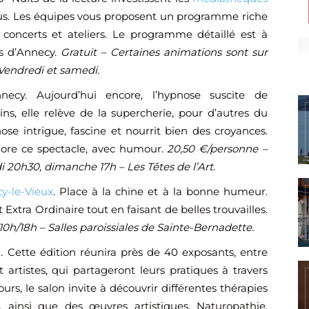
us. Les équipes vous proposent un programme riche
x, concerts et ateliers. Le programme détaillé est à
es d’Annecy.
Gratuit – Certaines animations sont sur
– Vendredi et samedi.
cy. Aujourd’hui encore, l’hypnose suscite de
ns, elle relève de la supercherie, pour d’autres du
se intrigue, fascine et nourrit bien des croyances.
plore ce spectacle, avec humour.
20,50 €/personne –
 20h30, dimanche 17h – Les Têtes de l’Art.
y-le-Vieux
. Place à la chine et à la bonne humeur.
Extra Ordinaire tout en faisant de belles trouvailles.
0h/18h – Salles paroissiales de Sainte-Bernadette.
z
. Cette édition réunira près de 40 exposants, entre
 artistes, qui partageront leurs pratiques à travers
rs, le salon invite à découvrir différentes thérapies
, ainsi que des œuvres artistiques. Naturopathie,