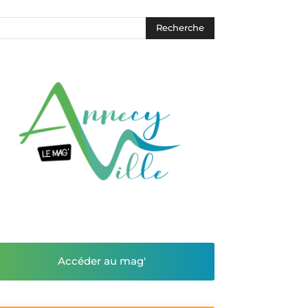
Accéder au mag'