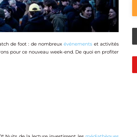
match de foot : de nombreux
événements
et activités
rons pour ce nouveau week-end. De quoi en profiter
10ᵉ Nuits de la lecture investissent les
médiathèques