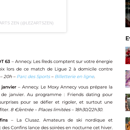
ZARTS ZEN (@LEZARTSZEN)
E
OT 63
– Annecy. Les Reds comptent sur votre énergie
oix lors de ce match de Ligue 2 à domicile contre
 – 20h –
Parc des Sports
–
Billetterie en ligne
.
 janvier
– Annecy. Le Moxy Annecy vous prépare la
s de janvier. Au programme : Friends dating pour
urprises pour se défier et rigoler, et surtout une
iter.
8 €/entrée – Places limitées – 18h30/22h30.
ins
– La Clusaz. Amateurs de ski nordique et
des Confins lance des soirées en nocturne cet hiver.