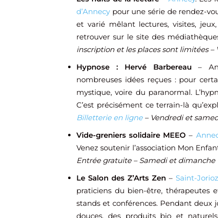
d’Annecy
pour une série de rendez-vo
et varié mêlant lectures, visites, jeu
retrouver sur le site des médiathèqu
inscription et les places sont limitées 
Hypnose : Hervé Barbereau
– Anne
nombreuses idées reçues : pour certai
mystique, voire du paranormal. L’hypno
C’est précisément ce terrain-là qu’ex
Billetterie en ligne
– Vendredi et samedi
Vide-greniers solidaire MEEO
–
Annec
Venez soutenir l’association Mon Enfant 
Entrée gratuite – Samedi et dimanche 1
Le Salon des Z’Arts Zen
–
Saint-Jorio
praticiens du bien-être, thérapeutes et
stands et conférences. Pendant deux jou
douces, des produits bio et naturels