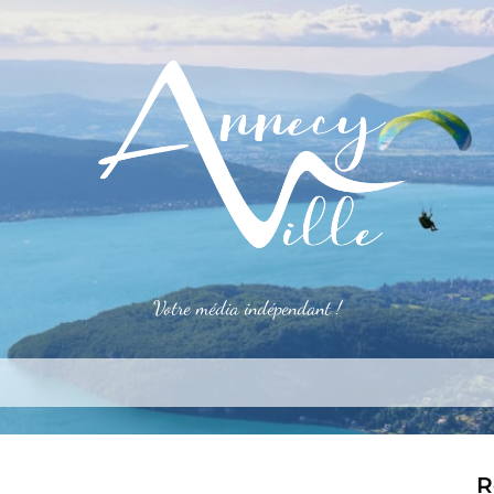
Votre média indépendant !
rner
S’installer
Le mag
Côté pro
Aler
R