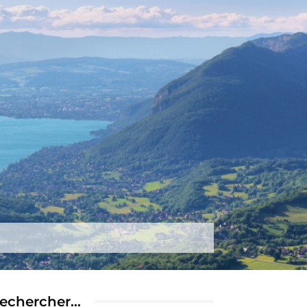
tez-nous
Plus
echercher…