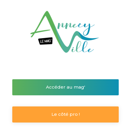
Accéder au mag'
Le côté pro !