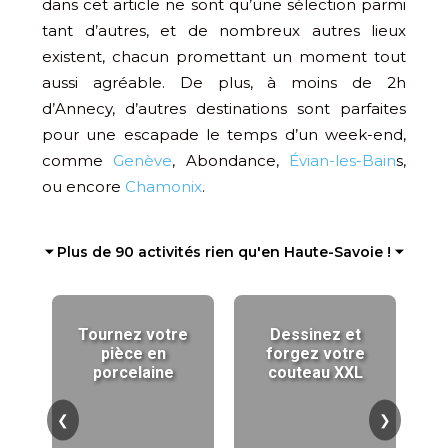
dans cet article ne sont qu’une sélection parmi
tant d’autres, et de nombreux autres lieux
existent, chacun promettant un moment tout
aussi agréable. De plus, à moins de 2h
d’Annecy, d’autres destinations sont parfaites
pour une escapade le temps d’un week-end,
comme
Genève
, Abondance,
Évian-les-Bain
s,
ou encore
Chamonix
.
⏷ Plus de 90 activités rien qu'en Haute-Savoie ! ⏷
Tournez votre
Dessinez et
pièce en
forgez votre
porcelaine
couteau XXL
❮
❯