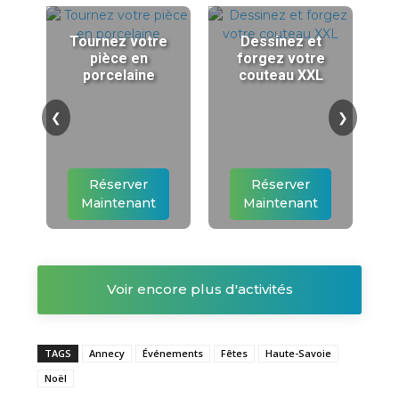
Tournez votre
Dessinez et
pièce en
forgez votre
porcelaine
couteau XXL
❮
❯
Réserver
Réserver
Maintenant
Maintenant
Voir encore plus d'activités
TAGS
Annecy
Événements
Fêtes
Haute-Savoie
Noël