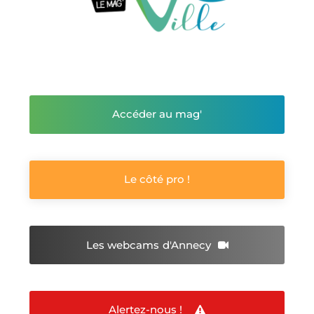
Accéder au mag'
Le côté pro !
Les webcams
d'Annecy
Alertez-nous !