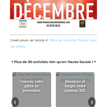
Crédit photo de l’article ©
Office de Tourisme Thônes Cœur
des Vallées
⏷ Plus de 90 activités rien qu'en Haute-Savoie ! ⏷
Tournez votre
Dessinez et
pièce en
forgez votre
porcelaine
couteau XXL
p
❮
❯