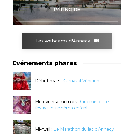
PATINOIRE
Les webcams d'Annecy
Evénements phares
Début mars :
Carnaval Vénitien
Mi-février à mi-mars :
Cinémino : Le
festival du cinéma enfant
Mi-Avril :
Le Marathon du lac d'Annecy