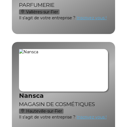
PARFUMERIE
Vallières-sur-Fier
Il s'agit de votre entreprise ?
Inscrivez vous !
Nansca
MAGASIN DE COSMÉTIQUES
Hauteville-sur-Fier
Il s'agit de votre entreprise ?
Inscrivez vous !