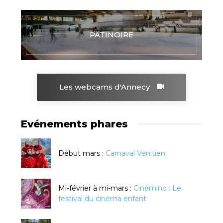
PATINOIRE
Les webcams d'Annecy
Evénements phares
Début mars :
Carnaval Vénitien
Mi-février à mi-mars :
Cinémino : Le
festival du cinéma enfant