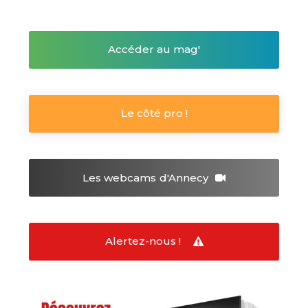
Accéder au mag'
Le côté pro !
Les webcams
d'Annecy
Alertez-nous !