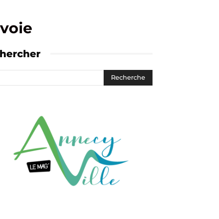
voie
hercher