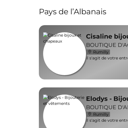
Pays de l’Albanais
Cisaline bij
BOUTIQUE D'
Rumilly
Il s'agit de votre ent
Elodys - Bij
BOUTIQUE D'A
Rumilly
Il s'agit de votre ent