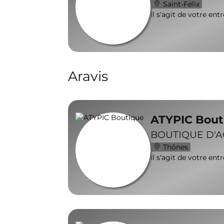
Saint-Félix
Il s'agit de votre ent
Aravis
ATYPIC Bout
BOUTIQUE D'
Thônes
Il s'agit de votre ent