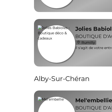
Jolies Babio
BOUTIQUE D'
Rumilly
Il s'agit de votre ent
Alby-Sur-Chéran
Mel'embelli
BOUTIQUE D'A