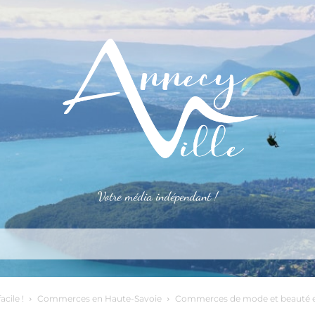
Votre média indépendant !
rner
S’installer
Le mag
Côté pro
Aler
acile !
Commerces en Haute-Savoie
Commerces de mode et beauté e