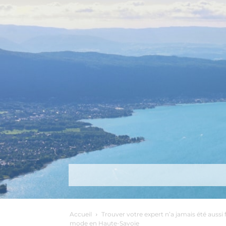
Découvrir
Que faire ?
Séjou
Accueil
Trouver votre expert n’a jamais été aussi f
mode en Haute-Savoie