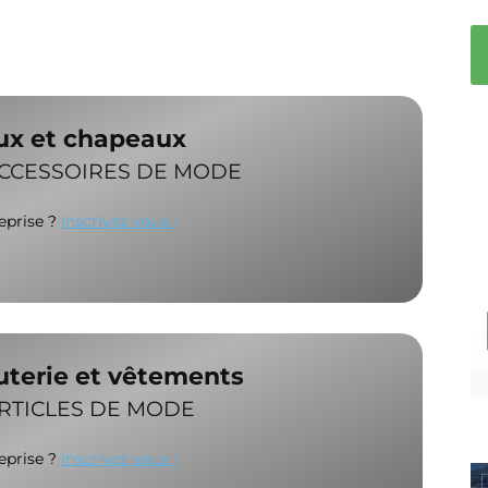
oux et chapeaux
ACCESSOIRES DE MODE
reprise ?
Inscrivez vous !
outerie et vêtements
RTICLES DE MODE
reprise ?
Inscrivez vous !