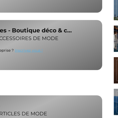
les - Boutique déco & c…
ACCESSOIRES DE MODE
reprise ?
Inscrivez vous !
e
RTICLES DE MODE