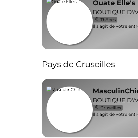
Ouate Elle's
BOUTIQUE D'
Thônes
Il s'agit de votre ent
Pays de Cruseilles
MasculinChi
BOUTIQUE D'
Cruseilles
Il s'agit de votre ent