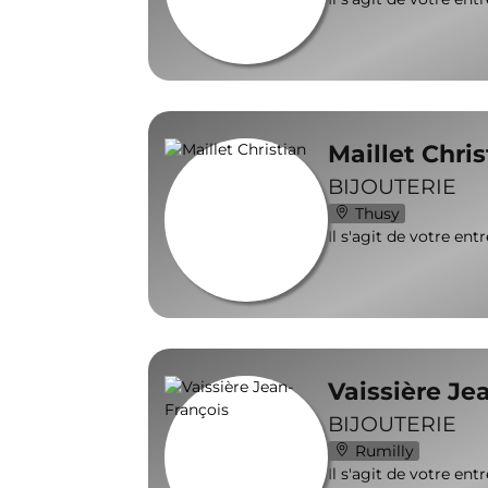
Maillet Chris
BIJOUTERIE
Thusy
Il s'agit de votre ent
Vaissière Je
BIJOUTERIE
Rumilly
Il s'agit de votre ent