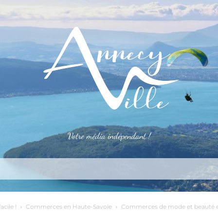
Votre média indépendant !
rner
S’installer
Le mag
Côté pro
Aler
acile !
Commerces en Haute-Savoie
Commerces de mode et beauté e