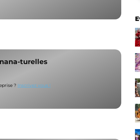
E
 nana-turelles
reprise ?
Inscrivez vous !