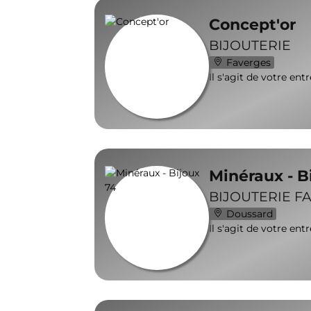
Concept'or
BIJOUTERIE
Faverges
Il s'agit de votre ent
Minéraux - B
BIJOUTERIE FA
Doussard
Il s'agit de votre ent