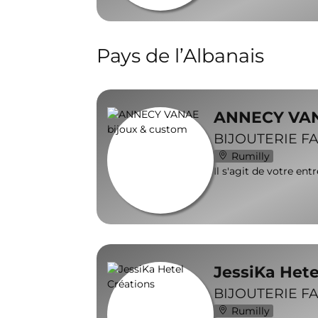
Pays de l’Albanais
ANNECY VAN
BIJOUTERIE FA
Rumilly
Il s'agit de votre ent
JessiKa Hete
BIJOUTERIE FA
Rumilly