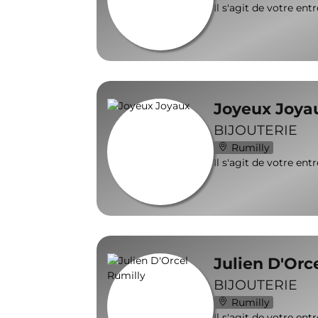
Il s'agit de votre ent
Joyeux Joya
BIJOUTERIE
Rumilly
Il s'agit de votre ent
Julien D'Orc
BIJOUTERIE
Rumilly
Il s'agit de votre ent