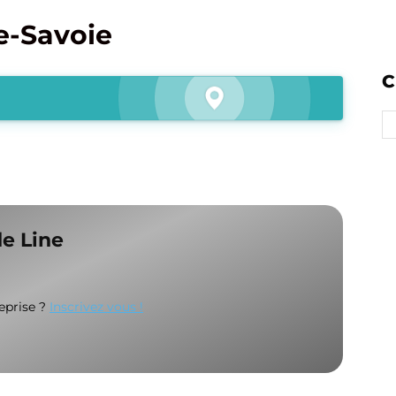
e-Savoie
C
de Line
reprise ?
Inscrivez vous !