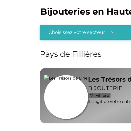
Bijouteries en Haut
Choisissez votre secteur
Pays de Fillières
Les Trésors 
BIJOUTERIE
Fillière
Il s'agit de votre ent