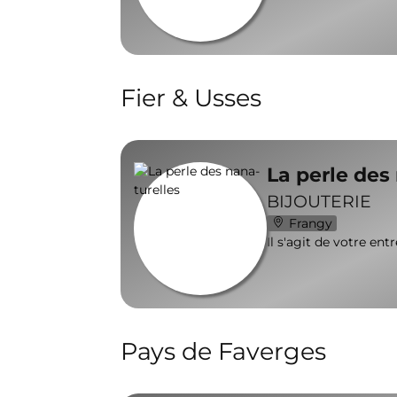
Fier & Usses
La perle des
BIJOUTERIE
Frangy
Il s'agit de votre ent
Pays de Faverges