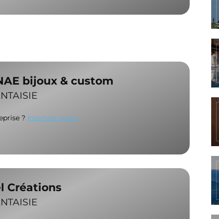
AE bijoux & custom
NTAISIE
reprise ?
Inscrivez vous !
l Créations
NTAISIE