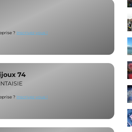
reprise ?
Inscrivez vous !
ijoux 74
NTAISIE
reprise ?
Inscrivez vous !