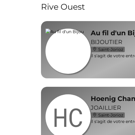
Rive Ouest
Au fil d'un B
BIJOUTIER
Saint-Jorioz
Il s'agit de votre ent
Hoenig Chan
HC
JOAILLIER
Saint-Jorioz
Il s'agit de votre ent