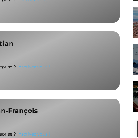
tian
reprise ?
Inscrivez vous !
an-François
reprise ?
Inscrivez vous !