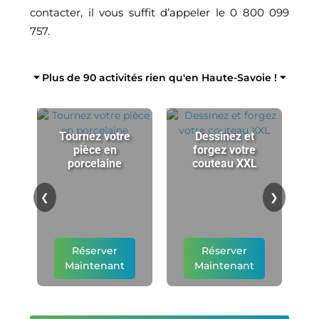
contacter, il vous suffit d’appeler le 0 800 099
757.
⏷ Plus de 90 activités rien qu'en Haute-Savoie ! ⏷
Tournez votre
Dessinez et
pièce en
forgez votre
porcelaine
couteau XXL
p
❮
❯
Réserver
Réserver
Maintenant
Maintenant