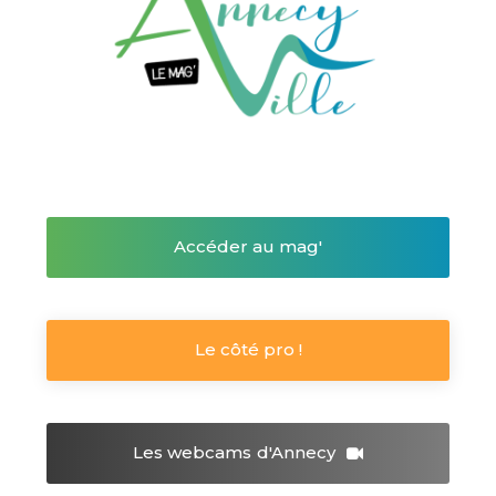
Accéder au mag'
Le côté pro !
Les webcams
d'Annecy