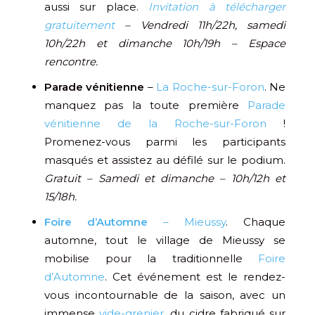
aussi sur place.
Invitation à télécharger
gratuitement
– Vendredi 11h/22h, samedi
10h/22h et dimanche 10h/19h – Espace
rencontre.
Parade vénitienne
–
La Roche-sur-Foron
. Ne
manquez pas la toute première
Parade
vénitienne de la Roche-sur-Foron
!
Promenez-vous parmi les participants
masqués et assistez au défilé sur le podium.
Gratuit – Samedi et dimanche – 10h/12h et
15/18h.
Foire d’Automne
– Mieussy
. Chaque
automne, tout le village de Mieussy se
mobilise pour la traditionnelle
Foire
d’Automne
. Cet événement est le rendez-
vous incontournable de la saison, avec un
immense
vide-grenier
, du cidre fabriqué sur