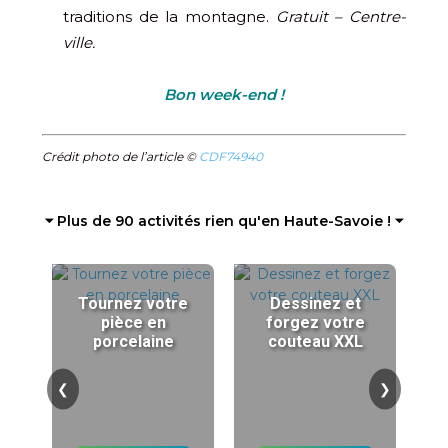
traditions de la montagne.
Gratuit – Centre-
ville.
Bon week-end !
Crédit photo de l’article ©
CDF74940
⏷ Plus de 90 activités rien qu'en Haute-Savoie ! ⏷
Tournez votre
Dessinez et
pièce en
forgez votre
porcelaine
couteau XXL
❮
❯