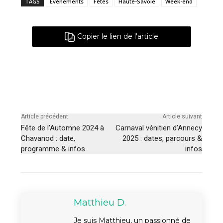
TAGS
Événements
Fêtes
Haute-Savoie
Week-end
Copier le lien de l'article
Article précédent
Article suivant
Fête de l’Automne 2024 à
Carnaval vénitien d’Annecy
Chavanod : date,
2025 : dates, parcours &
programme & infos
infos
Matthieu D.
Je suis Matthieu, un passionné de