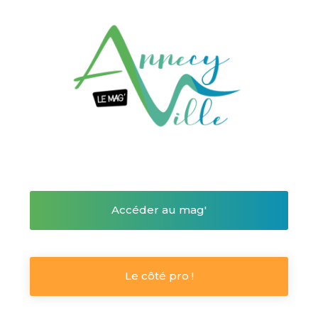
Accéder au mag'
Le côté pro !