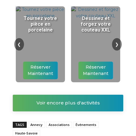
Tournez votre
Dessinez et
pièce en
forgez votre
porcelaine
couteau XXL
❮
❯
Réserver
Réserver
Maintenant
Maintenant
Voir encore plus d'activités
TAGS
Annecy
Associations
Événements
Haute-Savoie