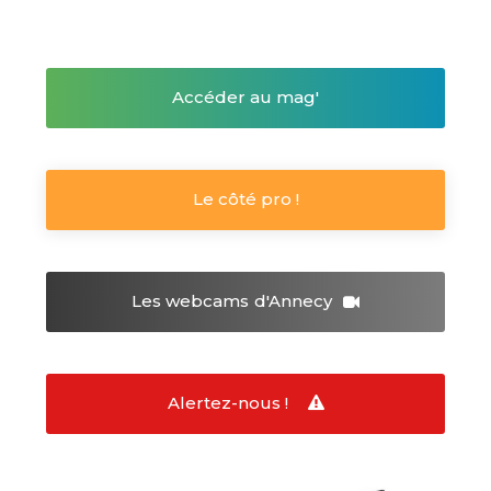
Accéder au mag'
Le côté pro !
Les webcams
d'Annecy
Alertez-nous !