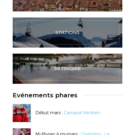
STATIONS
PATINOIRE
Evénements phares
Début mars :
Carnaval Vénitien
Mi-février à mi-mars :
Cinémino : Le