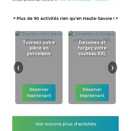
⏷ Plus de 90 activités rien qu'en Haute-Savoie ! ⏷
Tournez votre
Dessinez et
pièce en
forgez votre
porcelaine
couteau XXL
❮
❯
Réserver
Réserver
Maintenant
Maintenant
Voir encore plus d'activités