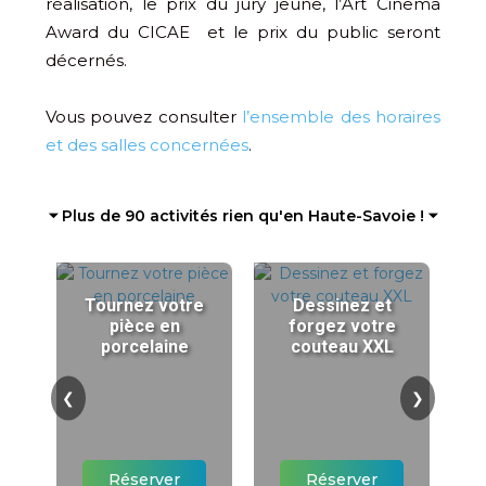
réalisation, le prix du jury jeune, l’Art Cinema
Award du CICAE et le prix du public seront
décernés.
Vous pouvez consulter
l’ensemble des horaires
et des salles concernées
.
⏷ Plus de 90 activités rien qu'en Haute-Savoie ! ⏷
Tournez votre
Dessinez et
pièce en
forgez votre
porcelaine
couteau XXL
❮
❯
Réserver
Réserver