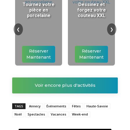
Tournez votre
Dessinez et
pièce en
forgez votre
porcelaine
couteau XXL
❮
❯
Réserver
Réserver
Maintenant
Maintenant
Voir encore plus d'activités
TAGS
Annecy
Événements
Fêtes
Haute-Savoie
Noël
Spectacles
Vacances
Week-end