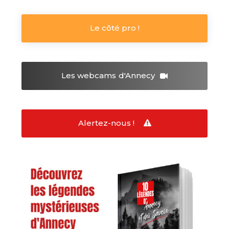
Le côté pro !
Les webcams
d'Annecy
Alertez-nous !