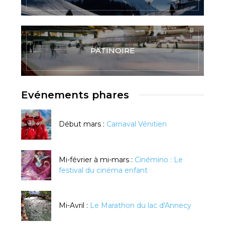
PATINOIRE
Evénements phares
Début mars :
Carnaval Vénitien
Mi-février à mi-mars :
Cinémino : Le
festival du cinéma enfant
Mi-Avril :
Le Marathon du lac d'Annecy