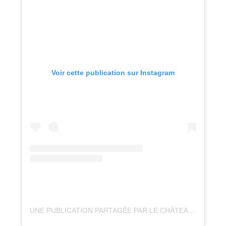
Voir cette publication sur Instagram
UNE PUBLICATION PARTAGÉE PAR LE CHÂTEAU DU PÈRE NOËL | MENTHON-ST-BERNARD 🎅🏻 (@LECHATEAUDUPERENOEL)