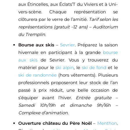
aux Étincelles, aux Éclats’T du Viviers et à Uni-
vers-scène. Chaque représentation se
clôturera par le verre de l’amitié.
Tarif selon les
représentations (gratuit -12 ans) – Auditorium
du Tremplin.
Bourse aux skis
–
Sevrier
. Préparez la saison
hivernale en participant à la grande
bourse
aux skis
de Sevrier. Vous y trouverez du
matériel pour le
ski alpin
, le
ski de fond
et le
ski de randonnée
(hors vêtements). Plusieurs
professionnels proposeront leur stock de l’an
passé à prix réduit, une belle occasion de
s’équiper avant l’hiver.
Entrée gratuite –
Samedi 10h/19h et dimanche 9h/16h –
Complexe d’animation.
Ouverture château du Père Noël
–
Menthon
.