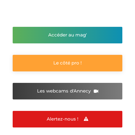
Accéder au mag'
Le côté pro !
Les webcams
d'Annecy
Alertez-nous !