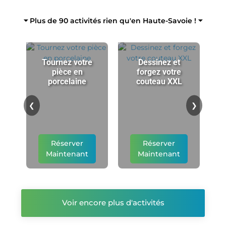
⏷ Plus de 90 activités rien qu'en Haute-Savoie ! ⏷
Tournez votre
Dessinez et
pièce en
forgez votre
porcelaine
couteau XXL
p
❮
❯
Réserver
Réserver
Maintenant
Maintenant
Voir encore plus d'activités