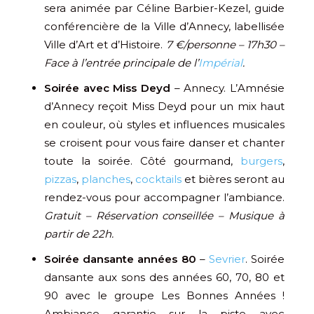
sera animée par Céline Barbier-Kezel, guide
conférencière de la Ville d’Annecy, labellisée
Ville d’Art et d’Histoire.
7 €/personne – 17h30 –
Face à l’entrée principale de l’
Impérial
.
Soirée avec Miss Deyd
– Annecy. L’Amnésie
d’Annecy reçoit Miss Deyd pour un mix haut
en couleur, où styles et influences musicales
se croisent pour vous faire danser et chanter
toute la soirée. Côté gourmand,
burgers
,
pizzas
,
planches
,
cocktails
et bières seront au
rendez-vous pour accompagner l’ambiance.
Gratuit – Réservation conseillée – Musique à
partir de 22h.
Soirée dansante années 80
–
Sevrier
. Soirée
dansante aux sons des années 60, 70, 80 et
90 avec le groupe Les Bonnes Années !
Ambiance garantie sur la piste avec