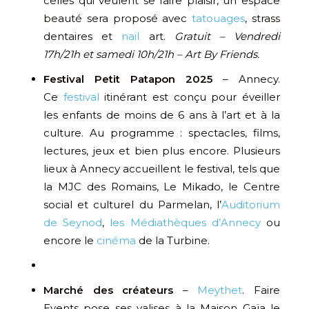
celles qui veulent se faire plaisir, un espace
beauté sera proposé avec
tatouages
, strass
dentaires et
nail
art.
Gratuit – Vendredi
17h/21h et samedi 10h/21h – Art By Friends.
Festival Petit Patapon 2025
– Annecy.
Ce
festival
itinérant est conçu pour éveiller
les enfants de moins de 6 ans à l’art et à la
culture. Au programme : spectacles, films,
lectures, jeux et bien plus encore. Plusieurs
lieux à Annecy accueillent le festival, tels que
la MJC des Romains, Le Mikado, le Centre
social et culturel du Parmelan, l’
Auditorium
de Seynod
,
les Médiathèques d’Annecy
ou
encore le
cinéma
de la Turbine.
Marché des créateurs
–
Meythet
. Faire
Events pose ses valises à la Maison Gaïa le