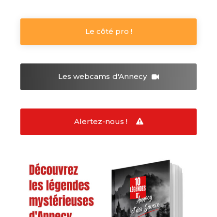
Le côté pro !
Les webcams
d'Annecy
Alertez-nous !