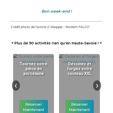
Bon week-end !
Crédit photo de l’article © Maxppp – Norbert FALCO
⏷ Plus de 90 activités rien qu'en Haute-Savoie ! ⏷
Tournez votre
Dessinez et
pièce en
forgez votre
porcelaine
couteau XXL
❮
❯
Réserver
Réserver
Maintenant
Maintenant