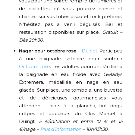
vous pour une soirée remplie de lumières et
de paillettes, où vous pourrez danser et
chanter sur vos tubes disco et rock préférés.
N’hésitez pas à venir déguisés. Bar et
restauration disponibles sur place.
Gratuit –
Dès 20h30.
Nager pour octobre rose
–
Duingt
. Participez
à une baignade solidaire pour soutenir
Octobre rose
. Les adultes pourront s’initier à
la baignade en eau froide avec Gwladys
Extremera, médaillée en nage en eau
glacée. Sur place, une tombola, une buvette
et de délicieuses gourmandises vous
attendent : diots à la plancha, hot dogs,
crêpes et douceurs du Clos Marcel à
Duingt.
5 €/initiation et entre 10 € et 15
€/nage –
Plus d’information
– 10h/13h30.