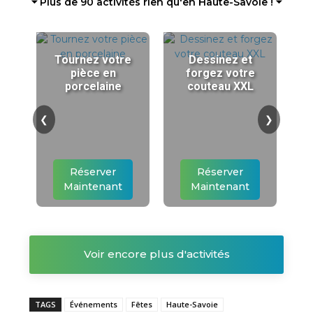
⏷ Plus de 90 activités rien qu'en Haute-Savoie ! ⏷
Tournez votre
Dessinez et
pièce en
forgez votre
porcelaine
couteau XXL
❮
❯
Réserver
Réserver
Maintenant
Maintenant
Voir encore plus d'activités
TAGS
Événements
Fêtes
Haute-Savoie