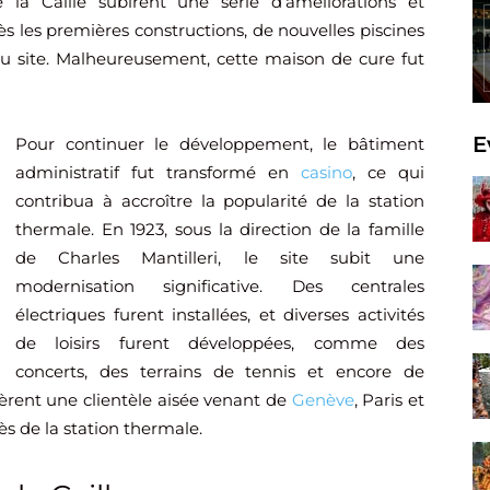
la Caille subirent une série d’améliorations et
 les premières constructions, de nouvelles piscines
u site. Malheureusement, cette maison de cure fut
E
Pour continuer le développement, le bâtiment
administratif fut transformé en
casino
, ce qui
contribua à accroître la popularité de la station
thermale. En 1923, sous la direction de la famille
de Charles Mantilleri, le site subit une
modernisation significative. Des centrales
électriques furent installées, et diverses activités
de loisirs furent développées, comme des
concerts, des terrains de tennis et encore de
rèrent une clientèle aisée venant de
Genève
, Paris et
ès de la station thermale.