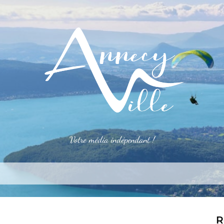
Votre média indépendant !
rner
S’installer
Le mag
Côté pro
Aler
R