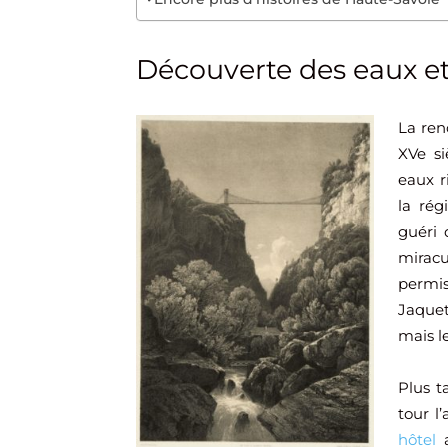
Découverte des eaux et
La ren
XVe si
eaux r
la rég
guéri 
mirac
permi
Jaquet
mais le
Plus t
tour l’
hôtel
a