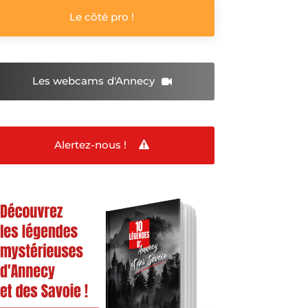
Le côté pro !
Les webcams
d'Annecy
Alertez-nous !