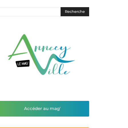
Accéder au mag'