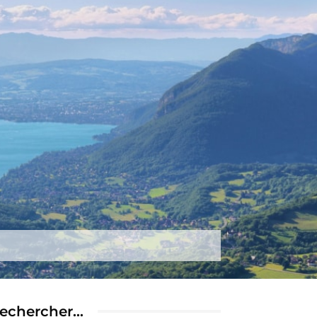
tez-nous
Plus
echercher…