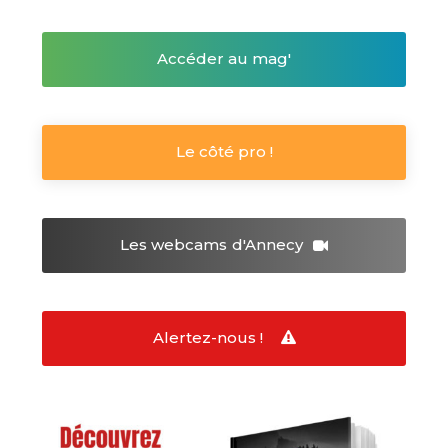
Accéder au mag'
Le côté pro !
Les webcams
d'Annecy
Alertez-nous !