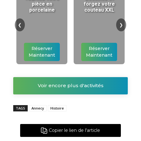
pièce en
forgez votre
porcelaine
couteau XXL
❮
❯
Réserver
Réserver
Maintenant
Maintenant
Voir encore plus d'activités
TAGS
Annecy
Histoire
Copier le lien de l'article