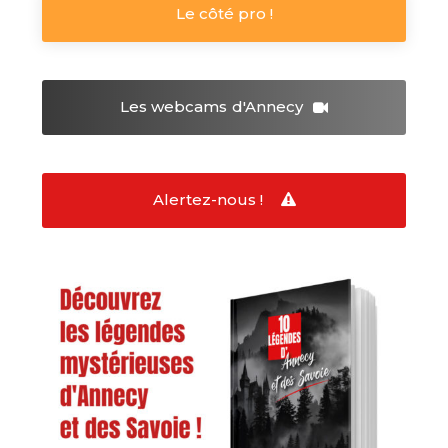
Le côté pro !
Les webcams
d'Annecy
Alertez-nous !