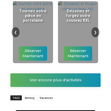
Tournez votre
Dessinez et
pièce en
forgez votre
porcelaine
couteau XXL
❮
❯
Réserver
Réserver
Maintenant
Maintenant
Voir encore plus d'activités
TAGS
Annecy
Vacances