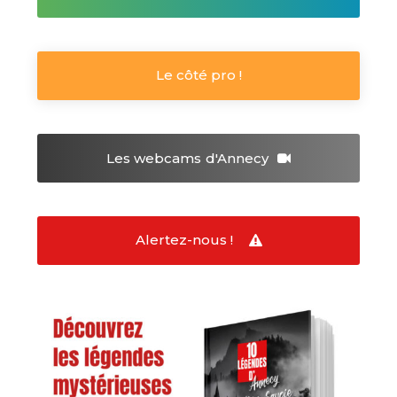
Le côté pro !
Les webcams
d'Annecy
Alertez-nous !