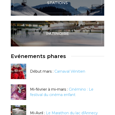
STATIONS
PATINOIRE
Evénements phares
Début mars :
Carnaval Vénitien
Mi-février à mi-mars :
Cinémino : Le
festival du cinéma enfant
Mi-Avril :
Le Marathon du lac d'Annecy