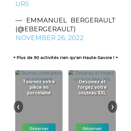
UR5
— EMMANUEL BERGERAULT
(@EBERGERAULT)
NOVEMBER 26, 2022
⏷ Plus de 90 activités rien qu'en Haute-Savoie ! ⏷
Tournez votre
Dessinez et
pièce en
forgez votre
porcelaine
couteau XXL
❮
❯
Réserver
Réserver