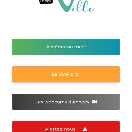
Accéder au mag'
Le côté pro !
Les webcams
d'Annecy
Alertez-nous !