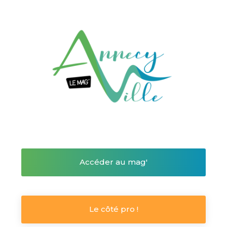
Accéder au mag'
Le côté pro !