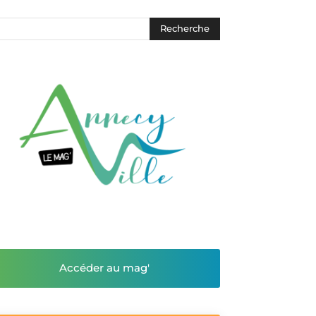
Accéder au mag'