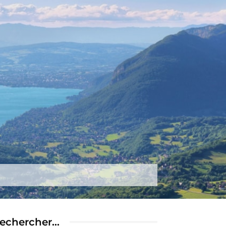
tez-nous
Plus
echercher…