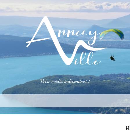
Votre média indépendant !
rner
S’installer
Le mag
Côté pro
Aler
R