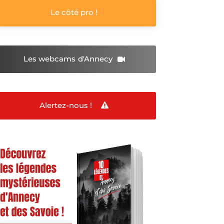
Le côté pro !
Les webcams
d'Annecy
Alertez-nous !