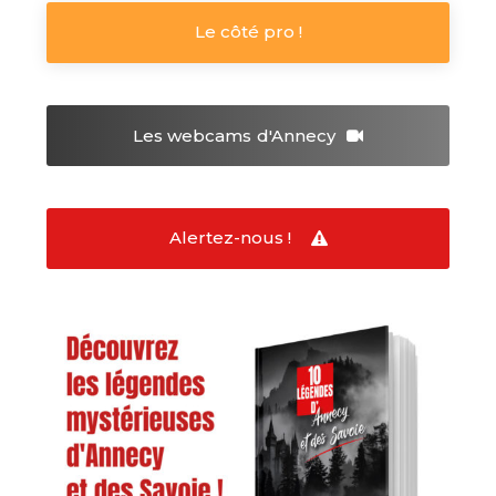
Le côté pro !
Les webcams
d'Annecy
Alertez-nous !