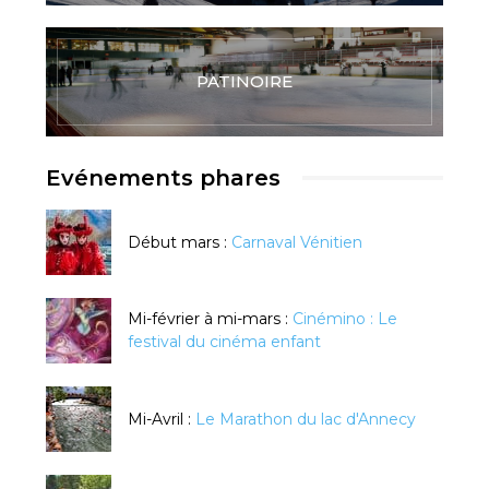
PATINOIRE
Evénements phares
Début mars :
Carnaval Vénitien
Mi-février à mi-mars :
Cinémino : Le
festival du cinéma enfant
Mi-Avril :
Le Marathon du lac d'Annecy