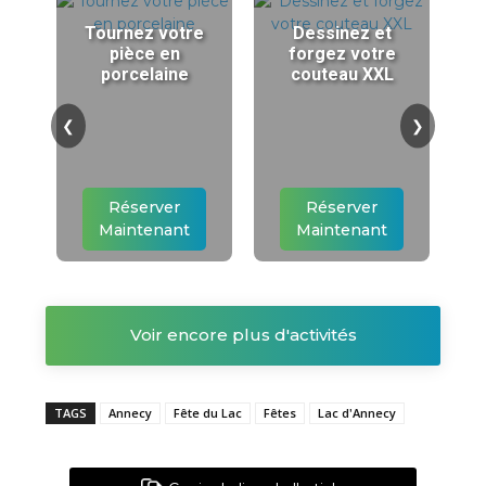
Tournez votre
Dessinez et
pièce en
forgez votre
porcelaine
couteau XXL
❮
❯
Réserver
Réserver
Maintenant
Maintenant
Voir encore plus d'activités
TAGS
Annecy
Fête du Lac
Fêtes
Lac d'Annecy