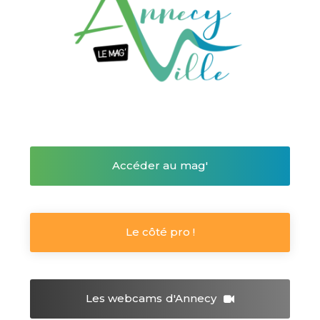
Accéder au mag'
Le côté pro !
Les webcams
d'Annecy