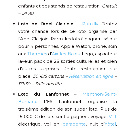
enfants et des stands de restauration.
Gratuit
– 13h30.
Loto de l’Apel Clairjoie
–
Rumilly
. Tentez
votre chance lors de ce loto organisé par
l’Apel Clairjoie. Parmi les lots à gagner : séjour
pour 4 personnes, Apple Watch, drone, soin
aux
Thermes
d’
Aix-les-Bains
, Lego, aspirateur
laveur, pack de 26 sorties culturelles et bien
d’autres surprises. Petite restauration sur
place.
30 €/5 cartons –
Réservation en ligne
–
17h30 – Salle des fêtes.
Loto du Lanfonnet
–
Menthon-Saint-
Bernard
. L’ES Lanfonnet organise la
troisième édition de son super loto. Plus de
15 000 € de lots sont à gagner : voyage,
VTT
électrique, vol en
parapente
, nuit d’
hôtel
,