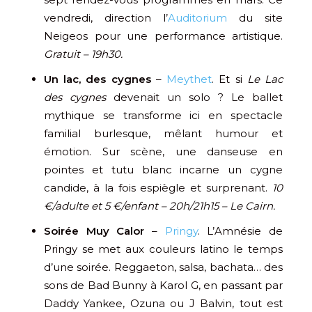
vendredi, direction l’
Auditorium
du site
Neigeos pour une performance artistique.
Gratuit – 19h30.
Un lac, des cygnes
–
Meythet
. Et si
Le Lac
des cygnes
devenait un solo ? Le ballet
mythique se transforme ici en spectacle
familial burlesque, mêlant humour et
émotion. Sur scène, une danseuse en
pointes et tutu blanc incarne un cygne
candide, à la fois espiègle et surprenant.
10
€/adulte et 5 €/enfant – 20h/21h15 – Le Cairn.
Soirée Muy Calor
–
Pringy
. L’Amnésie de
Pringy se met aux couleurs latino le temps
d’une soirée. Reggaeton, salsa, bachata… des
sons de Bad Bunny à Karol G, en passant par
Daddy Yankee, Ozuna ou J Balvin, tout est