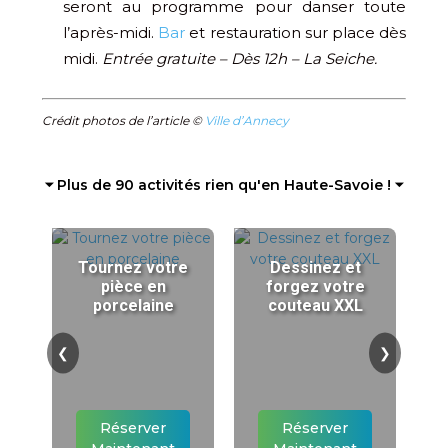
seront au programme pour danser toute
l’après-midi.
Bar
et restauration sur place dès
midi.
Entrée gratuite – Dès 12h – La Seiche.
Crédit photos de l’article ©
Ville d’Annecy
⏷ Plus de 90 activités rien qu'en Haute-Savoie ! ⏷
Tournez votre
Dessinez et
pièce en
forgez votre
porcelaine
couteau XXL
❮
❯
Réserver
Réserver