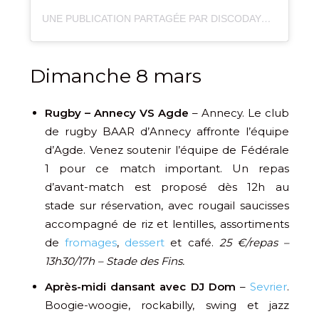
UNE PUBLICATION PARTAGÉE PAR DISCODAYZ 🎧 (@DISCO_DAYZ)
Dimanche 8 mars
Rugby – Annecy VS Agde
– Annecy. Le club
de rugby BAAR d’Annecy affronte l’équipe
d’Agde. Venez soutenir l’équipe de Fédérale
1 pour ce match important. Un repas
d’avant-match est proposé dès 12h au
stade sur réservation, avec rougail saucisses
accompagné de riz et lentilles, assortiments
de
fromages
,
dessert
et café.
25 €/repas –
13h30/17h – Stade des Fins.
Après-midi dansant avec DJ Dom
–
Sevrier
.
Boogie-woogie, rockabilly, swing et jazz