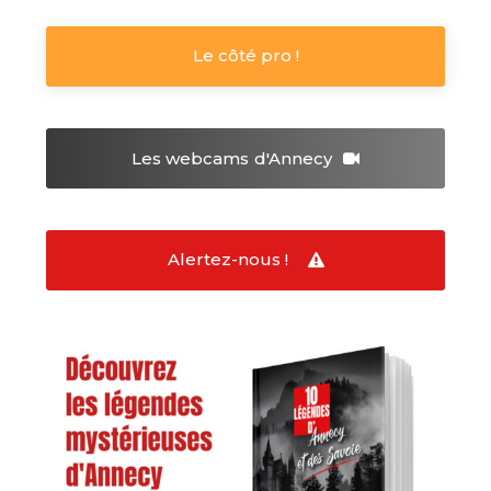
Le côté pro !
Les webcams
d'Annecy
Alertez-nous !