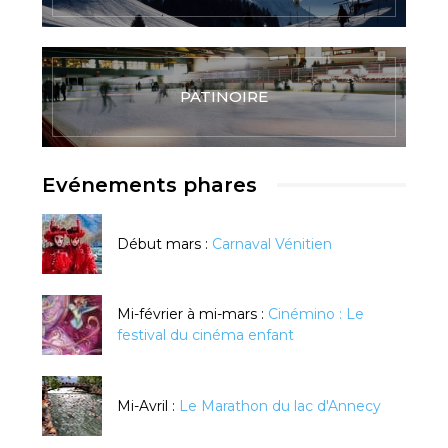
PATINOIRE
Evénements phares
Début mars :
Carnaval Vénitien
Mi-février à mi-mars :
Cinémino : Le
festival du cinéma enfant
Mi-Avril :
Le Marathon du lac d'Annecy