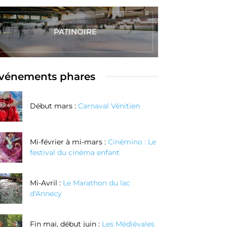
PATINOIRE
vénements phares
Début mars :
Carnaval Vénitien
Mi-février à mi-mars :
Cinémino : Le
festival du cinéma enfant
Mi-Avril :
Le Marathon du lac
d'Annecy
Fin mai, début juin :
Les Médiévales