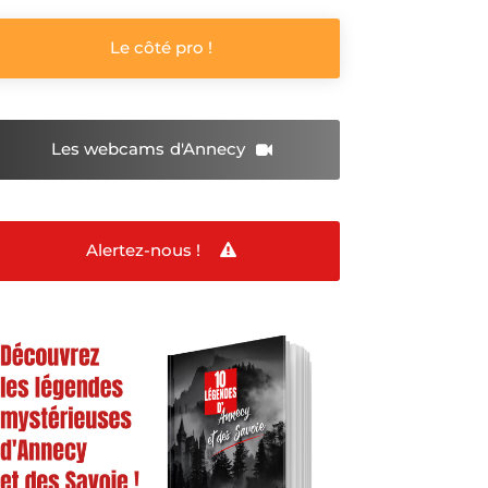
Le côté pro !
Les webcams
d'Annecy
Alertez-nous !