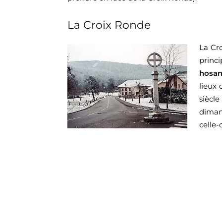
La Croix Ronde
La Cro
princi
hosan
lieux 
siècle
diman
celle-