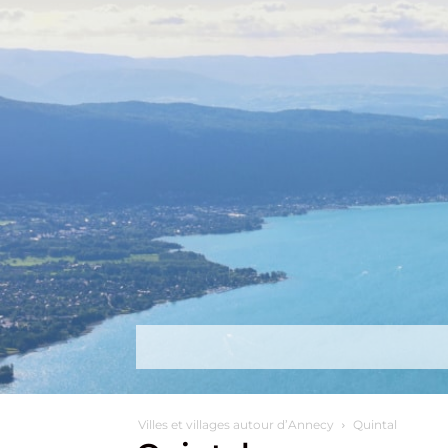
Découvrir
Que faire ?
Séjou
Villes et villages autour d’Annecy
Quintal