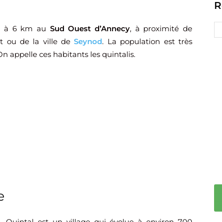
R
ée à 6 km au
Sud Ouest d’Annecy
, à proximité de
t ou de la ville de
Seynod
. La population est très
 appelle ces habitants les quintalis.
e
Quintal est un village qui évolue à environ 700