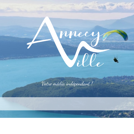
Votre média indépendant !
rner
S’installer
Le mag
Côté pro
Aler