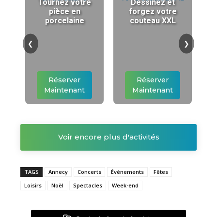
Tournez votre
Dessinez et
pièce en
forgez votre
porcelaine
couteau XXL
❮
❯
Réserver
Réserver
Maintenant
Maintenant
Voir encore plus d'activités
TAGS
Annecy
Concerts
Événements
Fêtes
Loisirs
Noël
Spectacles
Week-end