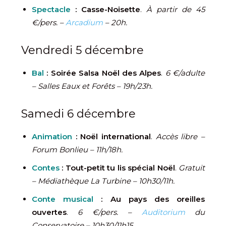
Spectacle
: Casse-Noisette
.
À partir de 45
€/pers. –
Arcadium
– 20h.
Vendredi 5 décembre
Bal
:
Soirée Salsa Noël des Alpes
.
6 €/adulte
– Salles Eaux et Forêts – 19h/23h.
Samedi 6 décembre
Animation
: Noël international
.
Accès libre –
Forum Bonlieu – 11h/18h.
Contes
: Tout-petit tu lis spécial Noël
.
Gratuit
– Médiathèque La Turbine – 10h30/11h.
Conte musical
: Au pays des oreilles
ouvertes
.
6 €/pers. –
Auditorium
du
Conservatoire – 10h30/11h15.