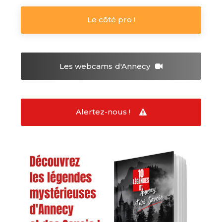
Le côté pro !
Les webcams
d'Annecy
Alertez-nous !