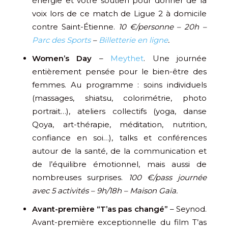
énergie et votre soutien pour donner de la
voix lors de ce match de Ligue 2 à domicile
contre Saint-Étienne.
10 €/personne – 20h –
Parc des Sports
–
Billetterie en ligne
.
Women’s Day
–
Meythet
. Une journée
entièrement pensée pour le bien-être des
femmes. Au programme : soins individuels
(massages, shiatsu, colorimétrie, photo
portrait…), ateliers collectifs (yoga, danse
Qoya, art-thérapie, méditation, nutrition,
confiance en soi…), talks et conférences
autour de la santé, de la communication et
de l’équilibre émotionnel, mais aussi de
nombreuses surprises.
100 €/pass journée
avec 5 activités – 9h/18h – Maison Gaïa.
Avant-première “T’as pas changé”
– Seynod.
Avant-première exceptionnelle du film T’as