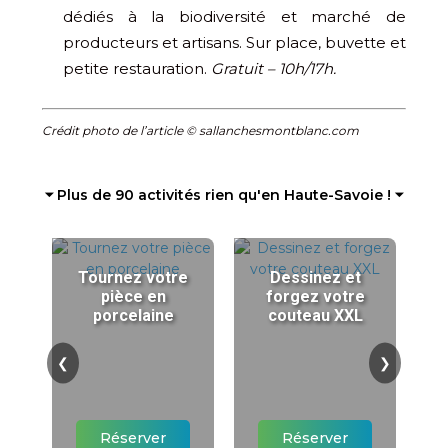
dédiés à la biodiversité et marché de
producteurs et artisans. Sur place, buvette et
petite restauration.
Gratuit – 10h/17h.
Crédit photo de l’article © sallanchesmontblanc.com
⏷ Plus de 90 activités rien qu'en Haute-Savoie ! ⏷
Tournez votre
Dessinez et
pièce en
forgez votre
porcelaine
couteau XXL
❮
❯
Réserver
Réserver