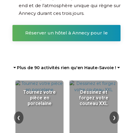
end et de l’atmosphère unique qui règne sur
Annecy durant ces trois jours.
Réserver un hôtel à Annecy pour le
Carnaval vénitien
⏷ Plus de 90 activités rien qu'en Haute-Savoie ! ⏷
Tournez votre
Dessinez et
pièce en
forgez votre
porcelaine
couteau XXL
❮
❯