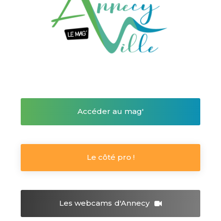
Accéder au mag'
Le côté pro !
Les webcams
d'Annecy